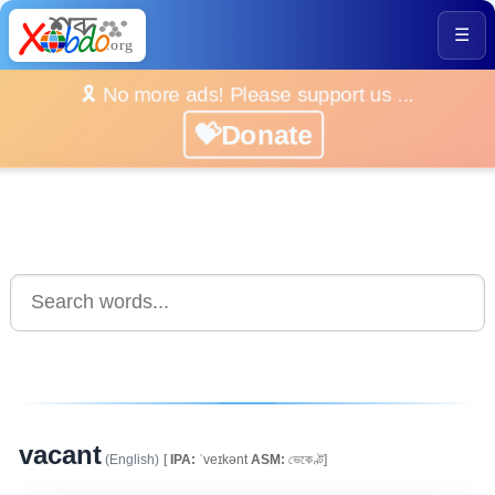
☰
🎗️ No more ads! Please support us ...
💝Donate
vacant
(English)
[
IPA:
ˈveɪkənt
ASM:
ভেকেণ্ট]