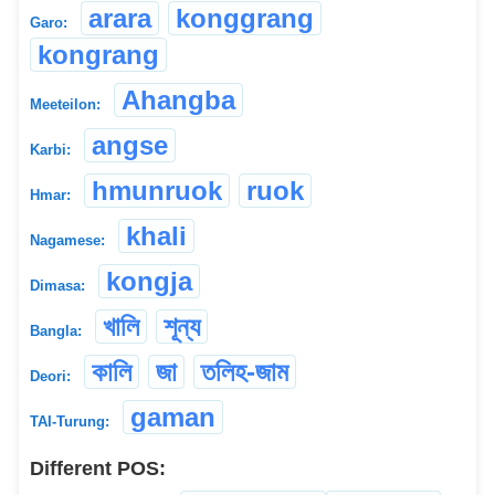
arara
konggrang
Garo:
kongrang
Ahangba
Meeteilon:
angse
Karbi:
hmunruok
ruok
Hmar:
khali
Nagamese:
kongja
Dimasa:
খালি
শূন্য
Bangla:
কালি
জা
তলিহ-জাম
Deori:
gaman
TAI-Turung:
Different POS: