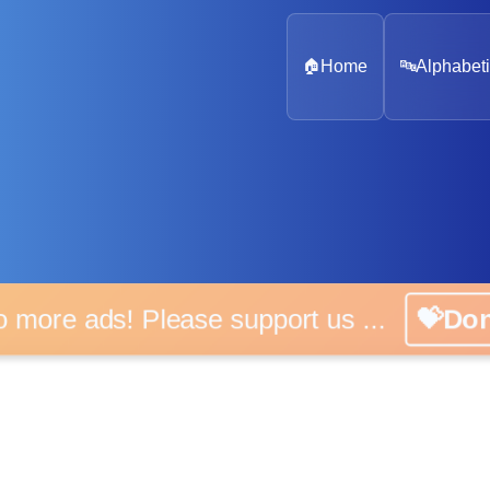
🏠
Home
🔤
Alphabeti
 more ads! Please support us ...
💝D