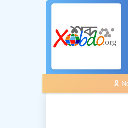
🎗️ No