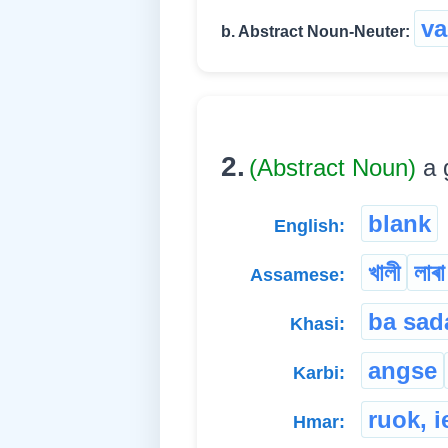
va
b. Abstract Noun-Neuter:
2.
(Abstract Noun)
a 
blank
English:
খালী
লাৰা
Assamese:
ba sad
Khasi:
angse
Karbi:
ruok, 
Hmar: