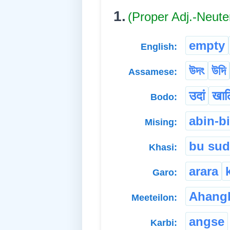
1.
(Proper Adj.-Neute
empty
English:
উদং
উদি
Assamese:
उदां
खाल
Bodo:
abin-bi
Mising:
bu sud
Khasi:
arara
Garo:
Ahang
Meeteilon:
angse
Karbi: