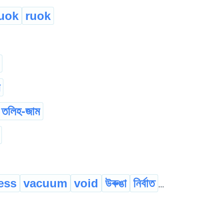
uok
ruok
তলিহ-জাম
ess
vacuum
void
উৰুঙা
নিৰ্বাত
...