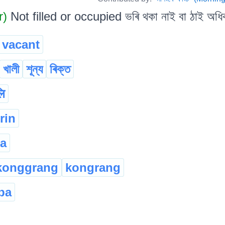
r)
Not filled or occupied ভৰি থকা নাই বা ঠাই অধি
vacant
খালী
শূন্য
ৰিক্ত
ि
rin
a
konggrang
kongrang
ba