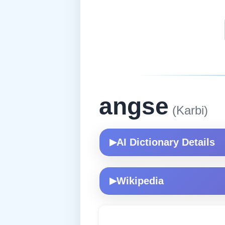
angse
(Karbi)
AI Dictionary Details
▶
Wikipedia
▶