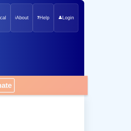
cal
ℹ️
About
❓
Help
👤
Login
onate