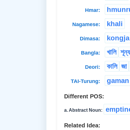
hmunr
Hmar:
khali
Nagamese:
kongja
Dimasa:
খালি
শূন্য
Bangla:
কালি
জা
Deori:
gaman
TAI-Turung:
Different POS:
emptin
a. Abstract Noun:
Related Idea: