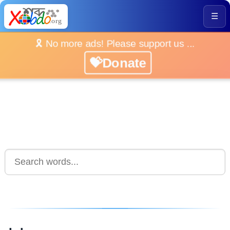
☰
🎗️ No more ads! Please support us ...
💝Donate