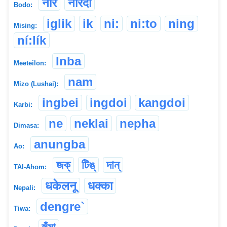
नार
नारदो
Bodo:
iglik
ik
ni:
ni:to
ning
Mising:
ní:lík
Inba
Meeteilon:
nam
Mizo (Lushai):
ingbei
ingdoi
kangdoi
Karbi:
ne
neklai
nepha
Dimasa:
anungba
Ao:
জক্
টিঙ্
দান্
TAI-Ahom:
धकेलनू
धक्का
Nepali:
dengre`
Tiwa: