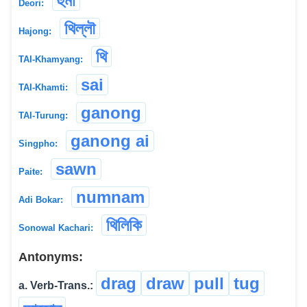
হুঁমা
Deori:
থিল্লৗ
Hajong:
থি
TAI-Khamyang:
sai
TAI-Khamti:
ganong
TAI-Turung:
ganong ai
Singpho:
sawn
Paite:
numnam
Adi Bokar:
থিলিকি
Sonowal Kachari:
Antonyms:
drag
draw
pull
tug
a. Verb-Trans.: