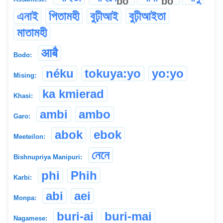
bo
bo
এনাই
পিতামহী
বুঢ়ীআই
বুঢ়ীআইতা
মাতামহী
आबै
Bodo:
néku
tokuya:yo
yo:yo
Mising:
ka kmierad
Khasi:
ambi
ambo
Garo:
abok
ebok
Meeteilon:
নেনে
Bishnupriya Manipuri:
phi
Phih
Karbi:
abi
aei
Monpa:
buri-ai
buri-mai
Nagamese: