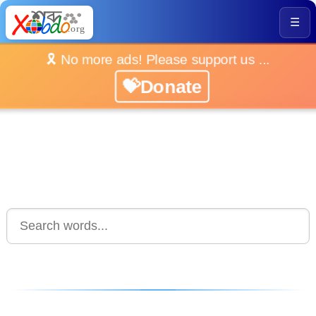
☰
🎗️ No more ads! Please support us ...
💝Donate