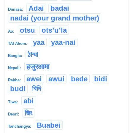
Adai
badai
Dimasa:
nadai (your grand mother)
otsu
ots’u’la
Ao:
yaa
yaa-nai
TAI-Ahom:
ঠাম্মা
Bangla:
हजुरआमा
Nepali:
awei
awui
bede
bidi
Rabha:
budi
বিদি
abi
Tiwa:
জিং
Deori:
Buabei
Tanchangya: