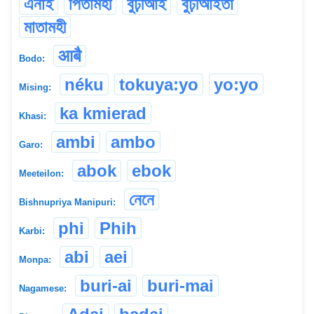
এনাই
পিতামহী
বুঢ়ীআই
বুঢ়ীআইতা
মাতামহী
आबै
Bodo:
néku
tokuya:yo
yo:yo
Mising:
ka kmierad
Khasi:
ambi
ambo
Garo:
abok
ebok
Meeteilon:
নেনে
Bishnupriya Manipuri:
phi
Phih
Karbi:
abi
aei
Monpa:
buri-ai
buri-mai
Nagamese: