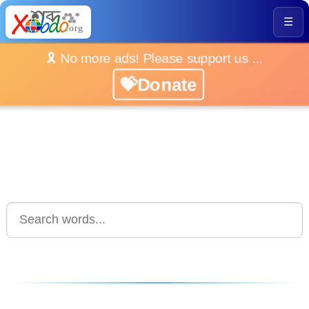
☰
🎗️ No more ads! Please support us ...
💝Donate