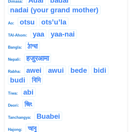
Adai
badai
Dimasa:
nadai (your grand mother)
otsu
ots’u’la
Ao:
yaa
yaa-nai
TAI-Ahom:
ঠাম্মা
Bangla:
हजुरआमा
Nepali:
awei
awui
bede
bidi
Rabha:
budi
বিদি
abi
Tiwa:
জিং
Deori:
Buabei
Tanchangya:
আবু
Hajong: