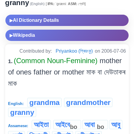
granny
(English)
[
IPA:
ˈgræniː
ASM:
গ্ৰেনি]
AI Dictionary Details
▶
Wikipedia
▶
Contributed by:
Priyankoo (প্ৰিয়ংকু)
on 2006-07-06
(Common Noun-Feminine)
mother
1.
of ones father or mother মাক বা দেউতাকৰ
মাক
grandma
grandmother
English:
granny
আইতা
আইবে
আবা
আবু
bo
bo
Assamese: