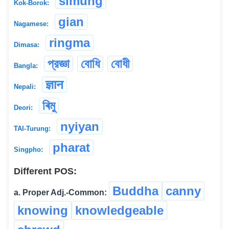
simung
Kok-Borok:
gian
Nagamese:
ringma
Dimasa:
প্রজ্ঞা
বোধি
বোধী
Bangla:
ज्ञान
Nepali:
ৰিমু
Deori:
nyiyan
TAI-Turung:
pharat
Singpho:
Different POS:
Buddha
canny
a. Proper Adj.-Common:
knowing
knowledgeable