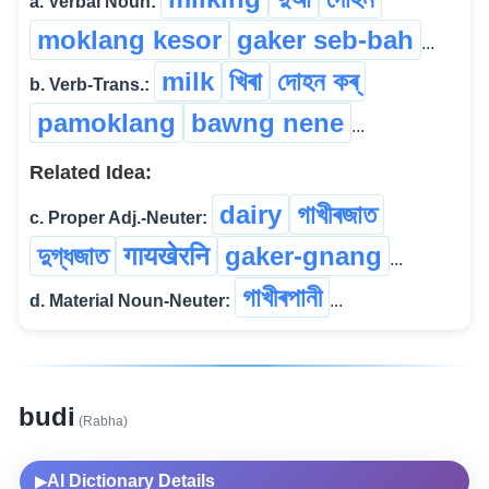
a. Verbal Noun:
moklang kesor
gaker seb-bah
...
milk
খিৰা
দোহন কৰ্
b. Verb-Trans.:
pamoklang
bawng nene
...
Related Idea:
dairy
গাখীৰজাত
c. Proper Adj.-Neuter:
দুগ্ধজাত
गायखेरनि
gaker-gnang
...
গাখীৰপানী
d. Material Noun-Neuter:
...
budi
(Rabha)
AI Dictionary Details
▶