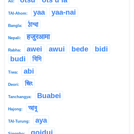
Ao:
yaa
yaa-nai
TAI-Ahom:
ঠাম্মা
Bangla:
हजुरआमा
Nepali:
awei
awui
bede
bidi
Rabha:
budi
বিদি
abi
Tiwa:
জিং
Deori:
Buabei
Tanchangya:
আবু
Hajong:
aya
TAI-Turung:
goidui
Singpho: