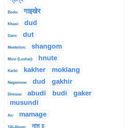
गाइखेर
Bodo:
dud
Khasi:
dut
Garo:
shangom
Meeteilon:
hnute
Mizo (Lushai):
kakher
moklang
Karbi:
dud
gakhir
Nagamese:
abudi
budi
gaker
Dimasa:
musundi
mamage
Ao:
নাম চু
TAI-Ahom: