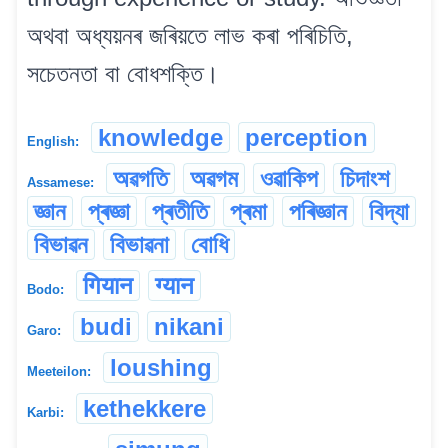
অথবা অধ্যয়নৰ জৰিয়তে লাভ কৰা পৰিচিতি,
সচেতনতা বা বোধশক্তি।
knowledge
perception
English:
অৱগতি
অৱগম
ওৱাকিপ
চিদাংশ
Assamese:
জ্ঞান
প্ৰজ্ঞা
প্ৰতীতি
প্ৰমা
পৰিজ্ঞান
বিদ্যা
বিভাৱন
বিভাৱনা
বোধি
गियान
ग्यान
Bodo:
budi
nikani
Garo:
loushing
Meeteilon:
kethekkere
Karbi: