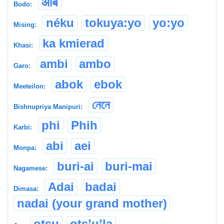
आबै
Bodo:
néku
tokuya:yo
yo:yo
Mising:
ka kmierad
Khasi:
ambi
ambo
Garo:
abok
ebok
Meeteilon:
নেনে
Bishnupriya Manipuri:
phi
Phih
Karbi:
abi
aei
Monpa:
buri-ai
buri-mai
Nagamese:
Adai
badai
Dimasa:
nadai (your grand mother)
otsu
ots’u’la