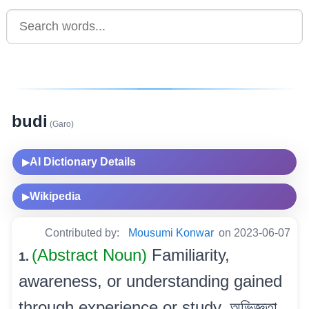
budi
(Garo)
AI Dictionary Details
▶
Wikipedia
▶
Contributed by:
Mousumi Konwar
on 2023-06-07
(Abstract Noun)
Familiarity,
1.
awareness, or understanding gained
through experience or study. অভিজ্ঞতা