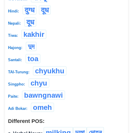
दुग्ध
दूध
Hindi:
दूध
Nepali:
kakhir
Tiwa:
দুদ
Hajong:
toa
Santali:
chyukhu
TAI-Turung:
chyu
Singpho:
bawngnawi
Paite:
omeh
Adi Bokar:
Different POS:
milking
দুআ
দোহন