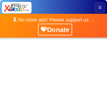
☰
🎗️ No more ads! Please support us ...
💝Donate