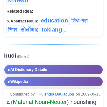
shrewd
...
Related Idea:
education
লিখা-পঢ়া
b. Abstract Noun:
শিক্ষা
सोलोंथाइ
toklang
...
budi
(Dimasa)
AI Dictionary Details
▶
Wikipedia
▶
Contributed by:
Kulendra Daulagupu
on 2009-06-13
(Material Noun-Neuter)
nourishing
2.