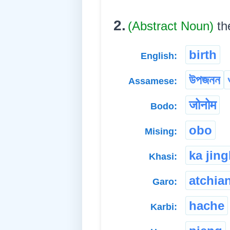
2.
(Abstract Noun)
th
birth
English:
উপজনন
Assamese:
जोनोम
Bodo:
obo
Mising:
ka jin
Khasi:
atchian
Garo:
hache
Karbi: