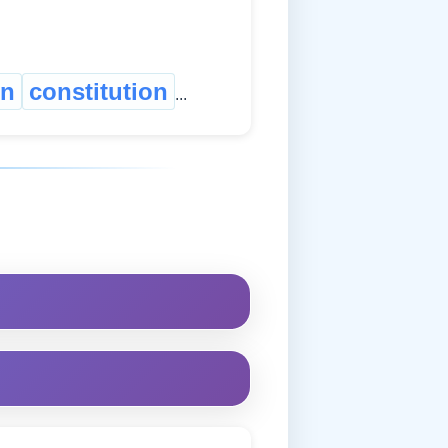
on
constitution
...