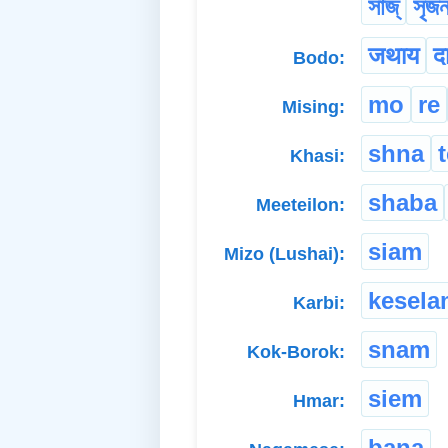
সাজ্
সৃজন
जथाय
द
Bodo:
mo
re
Mising:
shna
t
Khasi:
shaba
Meeteilon:
siam
Mizo (Lushai):
kesela
Karbi:
snam
Kok-Borok:
siem
Hmar:
bana