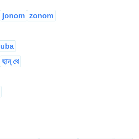
jonom
zonom
suba
ছান্ থে