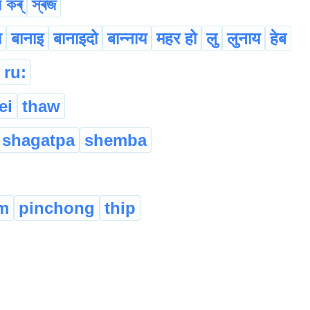
 কৰ্
স্ৰজ
ा
बानाइ
बानाइदो
बान्नाय
महर हो
लु
लुनाय
हेब
ru:
ei
thaw
shagatpa
shemba
m
pinchong
thip