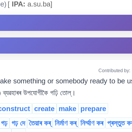
e)
[
IPA:
a.su.ba]
Contributed by:
ake something or somebody ready to be us
 ব্যৱহাৰৰ উপযোগীকৈ গঢ়ি তোল্।
construct
create
make
prepare
গঢ়
গঢ় দে
তৈয়াৰ কৰ্
নিৰ্মাণ কৰ্
নিৰ্ম্মাণ কৰ
প্ৰস্তুত ক