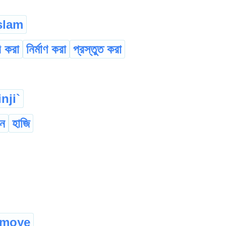
slam
ি করা
নির্মাণ করা
প্রস্তুত করা
inji`
ান
হাজি
moye