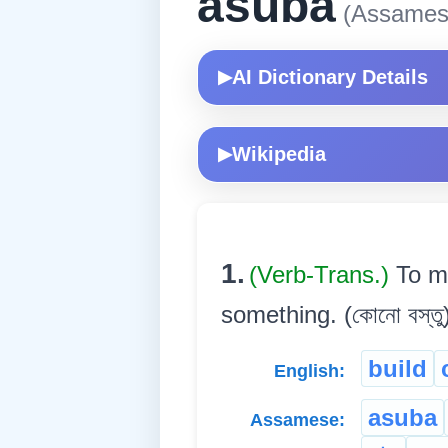
asuba
(Assames
AI Dictionary Details
▶
Wikipedia
▶
1.
(Verb-Trans.)
To m
something. (কোনো বস্তু)
build
English:
asuba
Assamese: