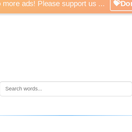
No more ads! Please support us ...
💝Don