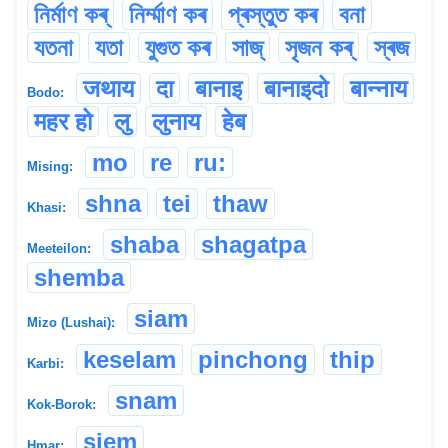
নিৰ্মাণ কৰ্
নিৰ্ম্মাণ কৰ
প্ৰস্তুত কৰ
বনা
যতনা
যতা
যুগুত কৰ
সাজ্
সৃজন কৰ্
স্ৰজ
जथाय
दा
बानाइ
बानाइदो
बान्नाय
Bodo:
महर हो
लु
लुनाय
हेब
mo
re
ru:
Mising:
shna
tei
thaw
Khasi:
shaba
shagatpa
Meeteilon:
shemba
siam
Mizo (Lushai):
keselam
pinchong
thip
Karbi:
snam
Kok-Borok:
siem
Hmar: