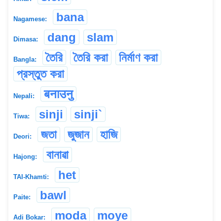
bana
Nagamese:
dang
slam
Dimasa:
তৈরি
তৈরি করা
নির্মাণ করা
Bangla:
প্রস্তুত করা
बनाउनु
Nepali:
sinji
sinji`
Tiwa:
জতা
জুজান
হাজি
Deori:
বানাৱা
Hajong:
het
TAI-Khamti:
bawl
Paite:
moda
moye
Adi Bokar: