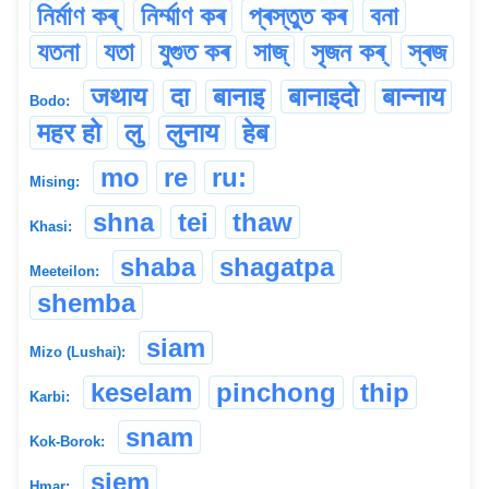
নিৰ্মাণ কৰ্
নিৰ্ম্মাণ কৰ
প্ৰস্তুত কৰ
বনা
যতনা
যতা
যুগুত কৰ
সাজ্
সৃজন কৰ্
স্ৰজ
जथाय
दा
बानाइ
बानाइदो
बान्नाय
Bodo:
महर हो
लु
लुनाय
हेब
mo
re
ru:
Mising:
shna
tei
thaw
Khasi:
shaba
shagatpa
Meeteilon:
shemba
siam
Mizo (Lushai):
keselam
pinchong
thip
Karbi:
snam
Kok-Borok:
siem
Hmar: