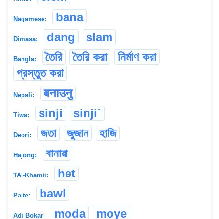
bana
Nagamese:
dang
slam
Dimasa:
তৈরি
তৈরি করা
নির্মাণ করা
Bangla:
প্রস্তুত করা
बनाउनु
Nepali:
sinji
sinji`
Tiwa:
জতা
জুজান
হাজি
Deori:
বানাৱা
Hajong:
het
TAI-Khamti:
bawl
Paite:
moda
moye
Adi Bokar: