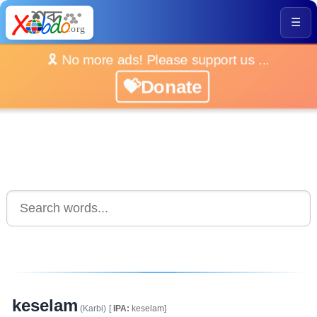
☰
🎗️ No more ads! Please support us ...
💝Donate
keselam
(Karbi)
[
IPA:
keselam]