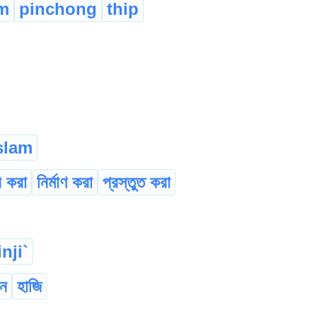
m
pinchong
thip
slam
ি করা
নির্মাণ করা
প্রস্তুত করা
inji`
ান
হাজি