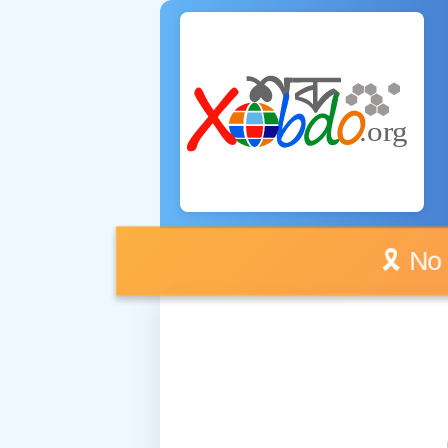
🎗️ No