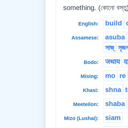
something. (কোনো বস্তু)
build
English:
asuba
Assamese:
সাজ্
সৃজন
जथाय
द
Bodo:
mo
re
Mising:
shna
t
Khasi:
shaba
Meeteilon:
siam
Mizo (Lushai):