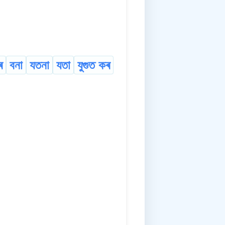
ৰ
বনা
যতনা
যতা
যুগুত কৰ