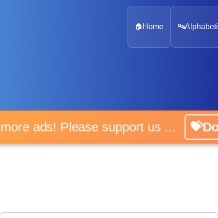
🏠
Home
🔤
Alphabeti
 more ads! Please support us ...
💝D