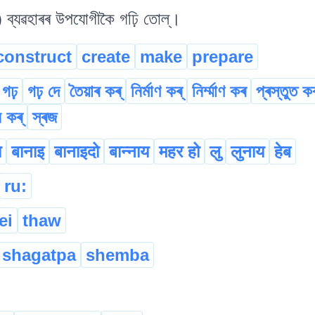
 ব্যৱহাৰৰ উপযোগীকৈ গঢ়ি তোল্।
construct
create
make
prepare
গঢ়
গঢ় দে
তৈয়াৰ কৰ্
নিৰ্মাণ কৰ্
নিৰ্ম্মাণ কৰ
প্ৰস্তুত ক
 কৰ্
স্ৰজ
ा
बानाइ
बानाइदो
बान्नाय
महर हो
लु
लुनाय
हेब
ru:
ei
thaw
shagatpa
shemba