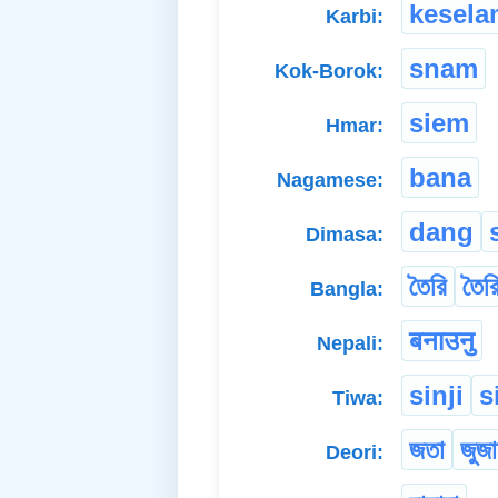
kesela
Karbi:
snam
Kok-Borok:
siem
Hmar:
bana
Nagamese:
dang
Dimasa:
তৈরি
তৈর
Bangla:
बनाउनु
Nepali:
sinji
s
Tiwa:
জতা
জুজ
Deori: