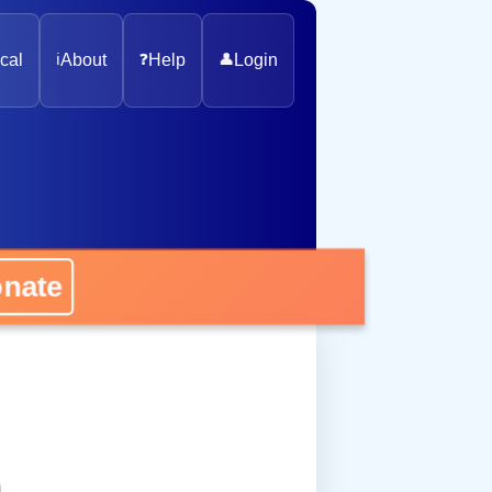
cal
ℹ️
About
❓
Help
👤
Login
onate