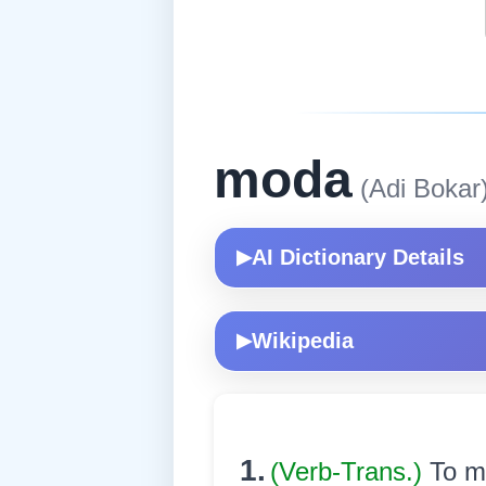
moda
(Adi Bokar
AI Dictionary Details
▶
Wikipedia
▶
1.
(Verb-Trans.)
To m