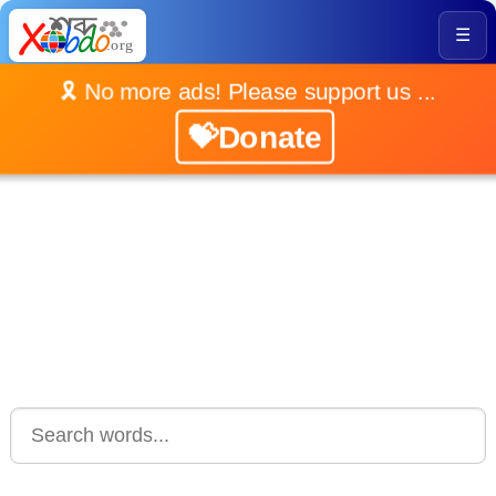
☰
🎗️ No more ads! Please support us ...
💝Donate