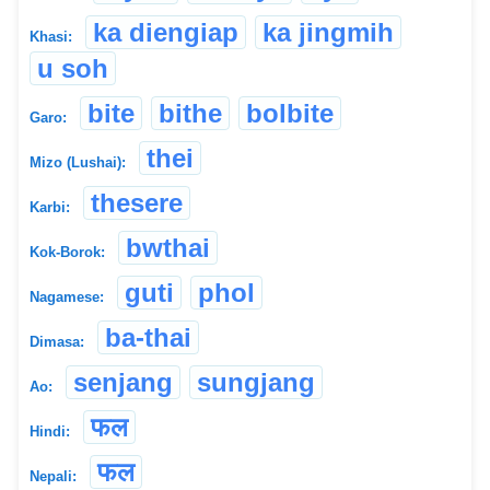
ka diengiap
ka jingmih
Khasi:
u soh
bite
bithe
bolbite
Garo:
thei
Mizo (Lushai):
thesere
Karbi:
bwthai
Kok-Borok:
guti
phol
Nagamese:
ba-thai
Dimasa:
senjang
sungjang
Ao:
फल
Hindi:
फल
Nepali: