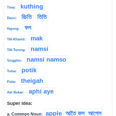
kuthing
Tiwa:
চ্চিতি
তিতি
Deori:
ফল
Hajong:
mak
TAI-Khamti:
namsi
TAI-Turung:
namsi namso
Singpho:
potik
Tutsa:
theigah
Paite:
aphi aye
Adi Bokar:
Super Idea:
apple
আতৈ ফল
আপেল
a. Common Noun: