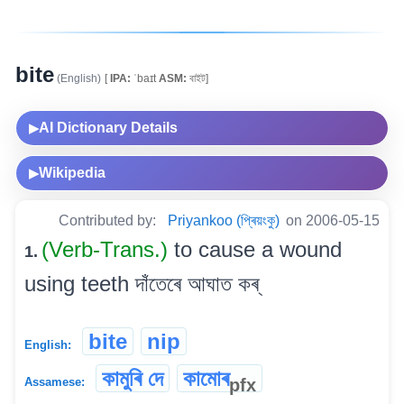
bite
(English)
[
IPA:
ˈbaɪt
ASM:
বাইট]
AI Dictionary Details
▶
Wikipedia
▶
Contributed by:
Priyankoo (প্ৰিয়ংকু)
on 2006-05-15
(Verb-Trans.)
to cause a wound
1.
using teeth দাঁতেৰে আঘাত কৰ্
bite
nip
English:
কামুৰি দে
কামোৰ
pfx
Assamese: