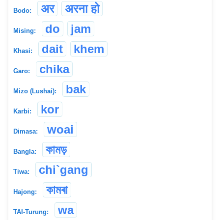
अर
अरना हो
Bodo:
do
jam
Mising:
dait
khem
Khasi:
chika
Garo:
bak
Mizo (Lushai):
kor
Karbi:
woai
Dimasa:
কামড়
Bangla:
chi`gang
Tiwa:
কামৰা
Hajong:
wa
TAI-Turung: