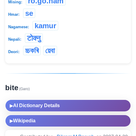
ro.go.nam
Mising:
se
Hmar:
kamur
Nagamese:
टोक्नु
Nepali:
চ্চকৰি
য়েবা
Deori:
bite
(Garo)
AI Dictionary Details
▶
Wikipedia
▶