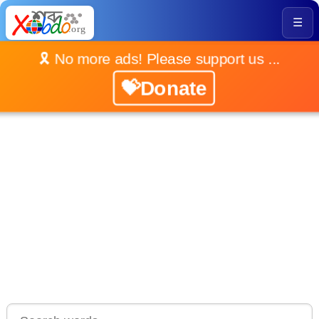
☰
🎗️ No more ads! Please support us ...
💝Donate