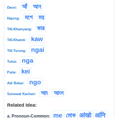
আঁ
আন
Deori:
মগে
ময়
Hajong:
কাৱ
TAI-Khamyang:
kaw
TAI-Khamti:
ngai
TAI-Turung:
nga
Tutsa:
kei
Paite:
ngo
Adi Bokar:
আং
আংদ
Sonowal Kachari:
Related Idea:
me
মোক
आंखो
आंनि
a. Pronoun-Common: