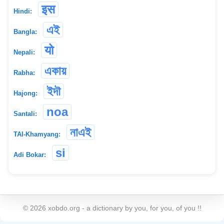
इस
Hindi:
এই
Bangla:
यो
Nepali:
একায়
Rabha:
ইদৗ
Hajong:
noa
Santali:
নাএই
TAI-Khamyang:
si
Adi Bokar:
©
2026
xobdo.org - a dictionary by you, for you, of you !!