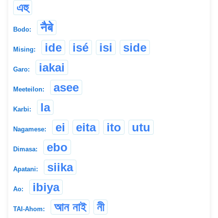
এহু
नैबे
Bodo:
ide
isé
isi
side
Mising:
iakai
Garo:
asee
Meeteilon:
la
Karbi:
ei
eita
ito
utu
Nagamese:
ebo
Dimasa:
siika
Apatani:
ibiya
Ao:
আন নাই
নী
TAI-Ahom: