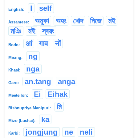
I
self
English:
অমুকা
অহং
খোদ
নিজে
মই
Assamese:
মঞি
ম‍ই
স্বয়ং
आं
गाव
नों
Bodo:
ng
Mising:
nga
Khasi:
an.tang
anga
Garo:
Ei
Eihak
Meeteilon:
মি
Bishnupriya Manipuri:
ka
Mizo (Lushai):
jongjung
ne
neli
Karbi: