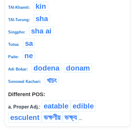
kin
TAI-Khamti:
sha
TAI-Turung:
sha ai
Singpho:
sa
Tutsa:
ne
Paite:
dodena
donam
Adi Bokar:
খাচং
Sonowal Kachari:
Different POS:
eatable
edible
a. Proper Adj.:
esculent
ভক্ষণীয়
ভক্ষ্য
...