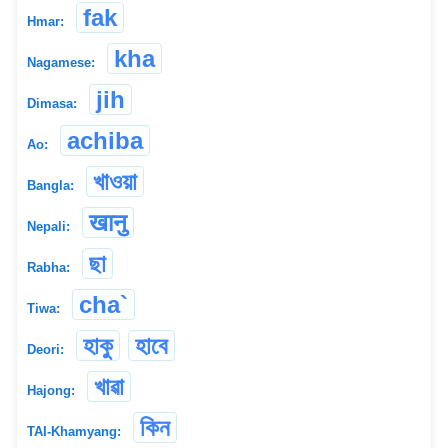
fak
Hmar:
kha
Nagamese:
jih
Dimasa:
achiba
Ao:
খাওয়া
Bangla:
खानु
Nepali:
ছা
Rabha:
cha`
Tiwa:
হাকু
হাবে
Deori:
খাৱা
Hajong:
কিন
TAI-Khamyang: