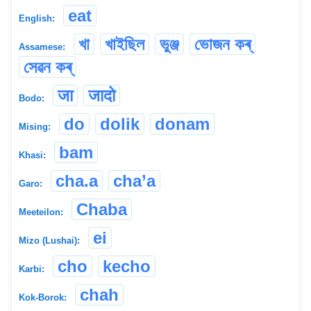
eat
English:
খা
খাইছিল
ভুঞ্জ
ভোজন কৰ্
Assamese:
সেৱন কৰ্
जा
जादो
Bodo:
do
dolik
donam
Mising:
bam
Khasi:
cha.a
cha’a
Garo:
Chaba
Meeteilon:
ei
Mizo (Lushai):
cho
kecho
Karbi:
chah
Kok-Borok: