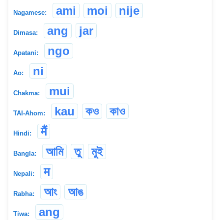
ami
moi
nije
Nagamese:
ang
jar
Dimasa:
ngo
Apatani:
ni
Ao:
mui
Chakma:
kau
কও
কাও
TAI-Ahom:
मैं
Hindi:
আমি
তু
মুই
Bangla:
म
Nepali:
আং
আঙ
Rabha:
ang
Tiwa: