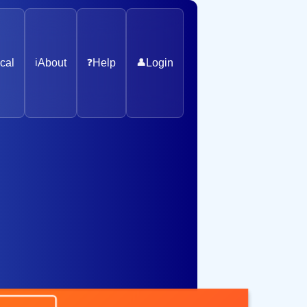
cal
ℹ️
About
❓
Help
👤
Login