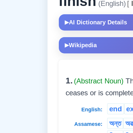
finish
(English)
[
AI Dictionary Details
▶
Wikipedia
▶
1.
(Abstract Noun)
Th
ceases or is completed. য
end
e
English:
অন্ত
অৱ
Assamese: