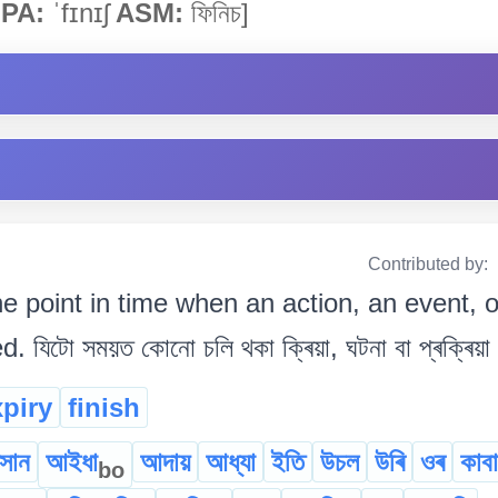
IPA:
ˈfɪnɪʃ
ASM:
ফিনিচ]
Contributed by:
e point in time when an action, an event,
িটো সময়ত কোনো চলি থকা ক্ৰিয়া, ঘটনা বা প্ৰক্ৰিয়া বন্ধ
xpiry
finish
সান
আইধা
আদায়
আধ্যা
ইতি
উচল
উৰি
ওৰ
কাব
bo