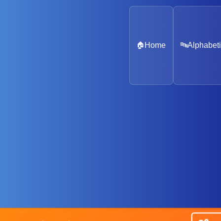
🏠
Home
🔤
Alphabeti