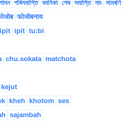
্পাদন
পৰিসমাপ্তি
যবনিকা
শেষ
সমাপ্তি
সাং
সামৰণি
फोजोब
फोजोबनाय
ipit
ipít
tu:bi
a
chu.sokata
matchota
kejut
ek
kheh
khotom
ses
ah
sajambah