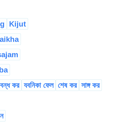
ng
Kijut
aikha
sajam
ba
বন্ধ কর
যবনিকা ফেল
শেষ কর
সাঙ্গ কর
-ন