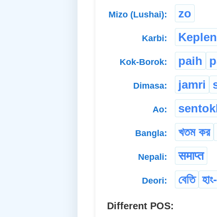
zo
Mizo (Lushai):
Keple
Karbi:
paih
p
Kok-Borok:
jamri
Dimasa:
sentok
Ao:
খতম কর
Bangla:
समाप्त
Nepali:
বেতি
হাং
Deori:
Different POS: