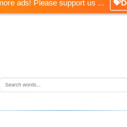
No more ads! Please support us ...
💝Don