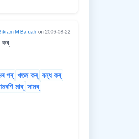
Bikram M Baruah
on 2006-08-22
 কৰ্
ওৰ পৰ্
খতম কৰ্
বন্ধ কৰ্
ামৰণি মাৰ্
সামৰ্