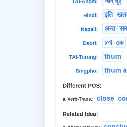
আন্ ছুট্
TAI-Ahom:
इति
खत
Hindi:
अन्त
समा
Nepali:
চপা
চেচ
Deori:
thum
TAI-Turung:
thum a
Singpho:
Different POS:
close
co
a. Verb-Trans.:
Related Idea:
conclu