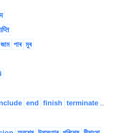
म
प्ति
জাম
পাৰ
মুৰ
i
nclude
end
finish
terminate
...
sion
অৱশেষ
উপসংহাৰ
পৰিশেষ
মীমাংসা