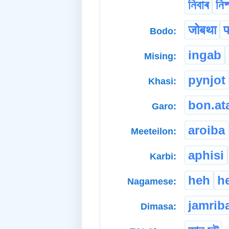
নিবাৰ
নিষ
जोबथा
Bodo:
ingab
Mising:
pynjot
Khasi:
bon.at
Garo:
aroiba
Meeteilon:
aphisi
Karbi:
heh
h
Nagamese:
jamrib
Dimasa: