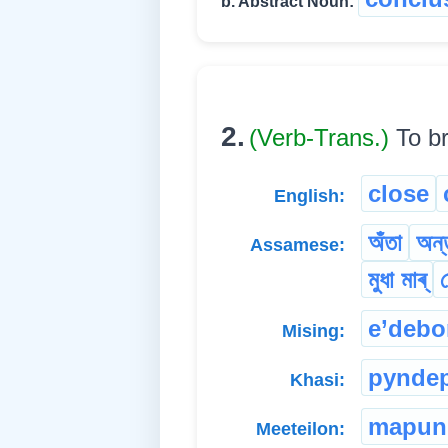
b. Abstract Noun:
2.
(Verb-Trans.)
To br
close
English:
অঁতা
অন্
Assamese:
মুধা মাৰ্
e’deb
Mising:
pynde
Khasi:
mapun
Meeteilon: