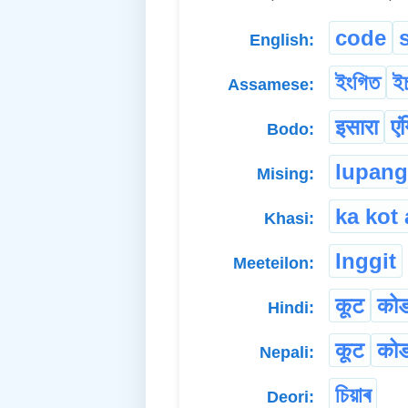
code
English:
ইংগিত
ইচ
Assamese:
इसारा
एं
Bodo:
lupang
Mising:
ka kot 
Khasi:
Inggit
Meeteilon:
कूट
को
Hindi:
कूट
को
Nepali:
চিয়াৰ
Deori: