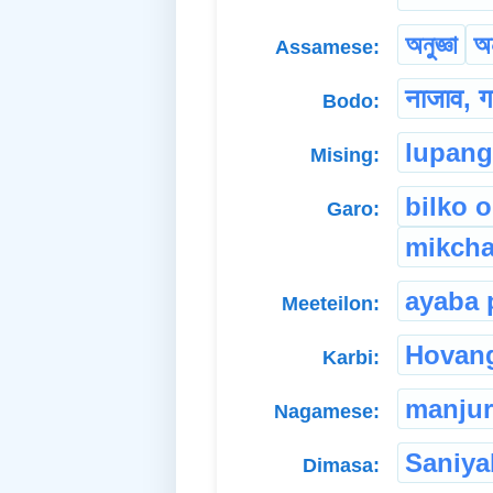
অনুজ্ঞা
অ
Assamese:
नाजाव, ग
Bodo:
lupang
Mising:
bilko o
Garo:
mikcha
ayaba 
Meeteilon:
Hovan
Karbi:
manjur
Nagamese:
Saniya
Dimasa: