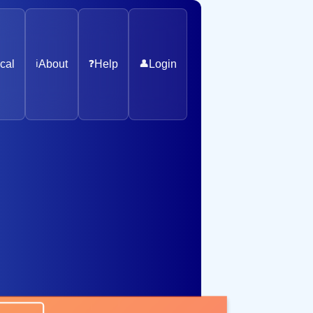
cal
ℹ️
About
❓
Help
👤
Login