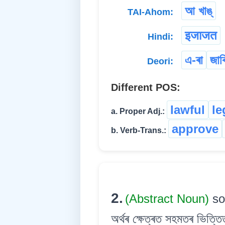
আ খাঙ্
TAI-Ahom:
इजाजत
Hindi:
এ-ৰা
জাৰ
Deori:
Different POS:
lawful
le
a. Proper Adj.:
approve
b. Verb-Trans.:
2.
(Abstract Noun)
so
অৰ্থৰ ক্ষেত্ৰত সহমতৰ ভিত্তিত