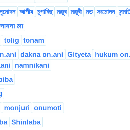
নুমোদন
আশীষ
চুপাৰিছ
মঞ্জুৰ
মঞ্জুৰী
মত
সংমোদন
সন্মত
नायना ला
tolig
tonam
n.ani
dakna on.ani
Gityeta
hukum on
ani
namnikani
piba
g
monjuri
onumoti
ba
Shinlaba