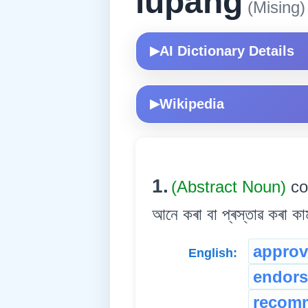
lupang
(Mising)
AI Dictionary Details
▶
Wikipedia
▶
1.
(Abstract Noun)
co
আনে কৰা বা প্ৰস্তাৱ কৰা ক
approv
English:
endor
recom