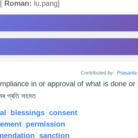
[
Roman:
lu.pang]
Contributed by:
Prasanta B
mpliance in or approval of what is done or
ামৰ প্ৰতি সহমত
al
blessings
consent
sement
permission
mendation
sanction