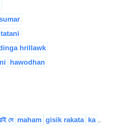
gsumar
tatani
dinga hrillawk
ni
hawodhan
াই দে
maham
gisik rakata
ka
...