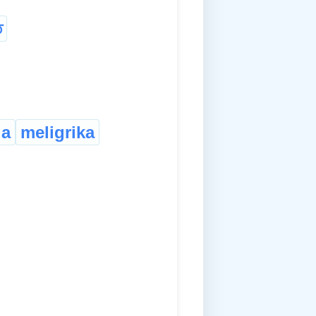
ি
.a
meligrika