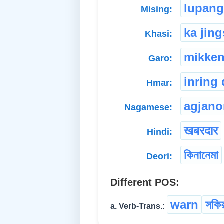
lupang
Mising:
ka jin
Khasi:
mikken
Garo:
inring 
Hmar:
agjano
Nagamese:
खबरदार
Hindi:
কিনানেমা
Deori:
Different POS:
warn
সকিয়
a. Verb-Trans.: