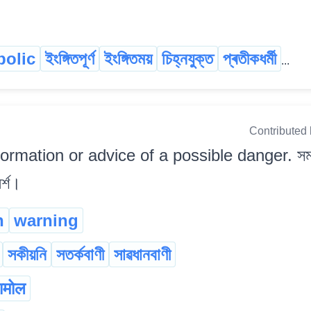
olic
ইংঙ্গিতপূৰ্ণ
ইংঙ্গিতময়
চিহ্নযুক্ত
প্ৰতীকধৰ্মী
...
Contributed
formation or advice of a possible danger. সম্ভাৱ
ৰ্শ।
n
warning
সকীয়নি
সতৰ্কবাণী
সাৱধানবাণী
ामोल