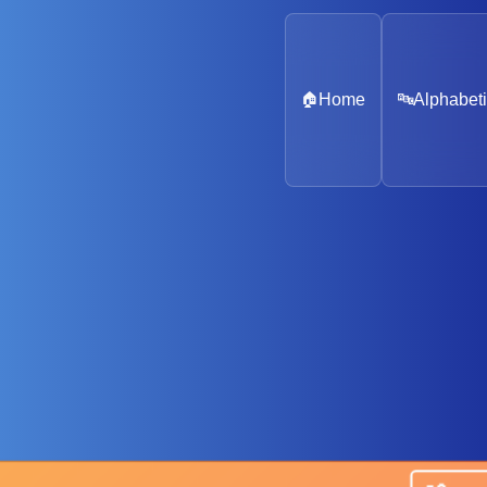
🏠
Home
🔤
Alphabeti