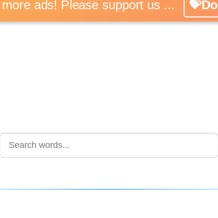
No more ads! Please support us ...
💝Don