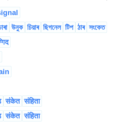
signal
াৰা
উনুক
চিয়াৰ
ছিগনেল
টিপ
ঠাৰ
সংকেত
ग्गिद
ain
ड
संकेत
संहित‌ा
ड
संकेत
संहित‌ा