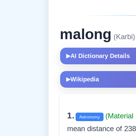
malong
(Karbi)
AI Dictionary Details
▶
Wikipedia
▶
1.
(Materia
Astronomy
mean distance of 238