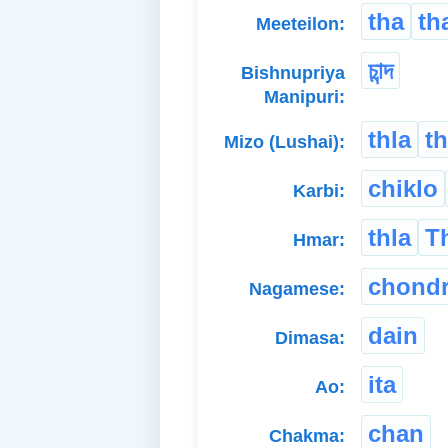
tha
th
Meeteilon:
চান্দ
Bishnupriya
Manipuri:
thla
th
Mizo (Lushai):
chiklo
Karbi:
thla
T
Hmar:
chond
Nagamese:
dain
Dimasa:
ita
Ao:
chan
Chakma: