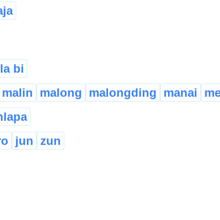
aja
la bi
malin
malong
malongding
manai
me
hlapa
ro
jun
zun