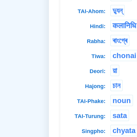
দ্যুন্
TAI-Ahom:
कलानिधि
Hindi:
ৰাংগ্ৰে
Rabha:
chonai
Tiwa:
য়া
Deori:
চান
Hajong:
noun
TAI-Phake:
sata
TAI-Turung:
chyata
Singpho: