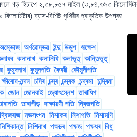
ালে গড় হিচাপে ২,৩৮,৮৫৭ মাইল (৩,৮৪,৩৯৩ কিলোমিটাৰ) দ
লোমিটাৰ) ব্যাস-বিশিষ্ট পৃথিৱীৰ প্ৰাকৃতিক উপগ্ৰহ
অম্ভোজ
অৰ্ণৱোদ্ভৱ
ইন্দু
উড়ুপ
ঋক্ষেশ
কলাধৰ
কলানাথ
কলানিধি
কলাভৃত্
কান্তিভৃত্
ধৱ
কুমুদনাথ
কুমুদপতি
কৈৰৱী
কৌমুদীপতি
ক্ষীৰোদ-নন্দন
চদিৰ
চন্দ্ৰ
চন্দ্ৰক
চন্দ্ৰমা
চন্দ্ৰিমা
ংক
জোন
জোনবাই
জ্যোৎস্নেশ
তাৰাধিপ
তাৰাপতি
তাৰাপীড়
দাক্ষায়ণী পতি
দ্বিজপতি
দ্বিজৰাজ
নভসংগম
নিশাকৰ
নিশাপতি
নিশামণি
নিশিকান্ত
নিশিনাথ
পক্ষচৰ
পক্ষজ
পক্ষধৰ
বিধু