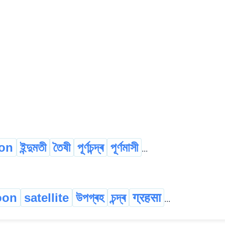
oon
ইন্দুমতী
তৈষী
পূৰ্ণচন্দ্ৰ
পূৰ্ণমাসী
...
oon
satellite
উপগ্ৰহ
চন্দ্ৰ
ग्रहसा
...