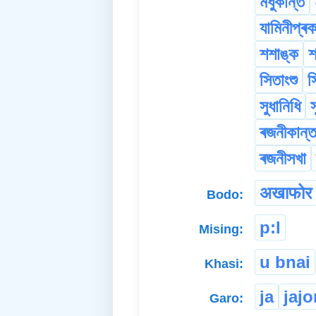
মধুকান্ত
যামিনীপ্ৰ
শশাঙ্ক
শ
সিতাংশু
স
সুধানিধি
স
ৰজনীকান্
ৰজনীসখা
अखाफोर
Bodo:
p:l
Mising:
u bnai
Khasi:
ja
jaj
Garo: