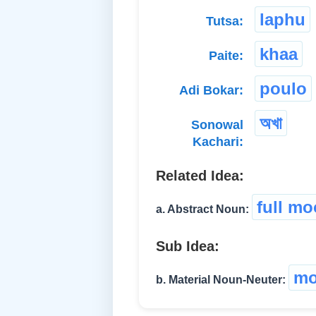
laphu
Tutsa:
khaa
Paite:
poulo
Adi Bokar:
অখা
Sonowal
Kachari:
Related Idea:
full m
a. Abstract Noun:
Sub Idea:
m
b. Material Noun-Neuter: