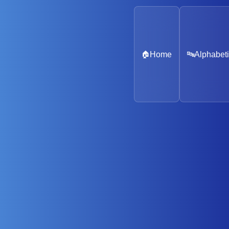
🏠
Home
🔤
Alphabeti