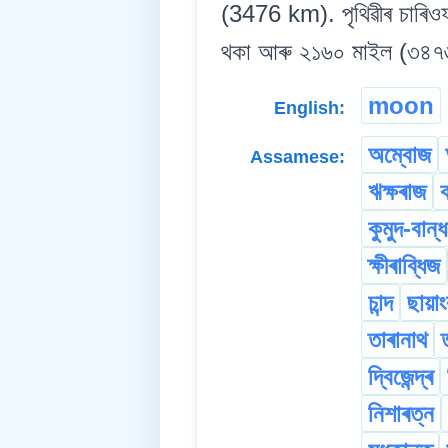
(3476 km). পৃথিৱীৰ চাৰিওফ
থকা আৰু ২১৬০ মাইল (৩৪৭৬ কি
moon
English:
অম্বোজ
Assamese:
ঋক্ষৰাজ
কুমুদ-বান্
ক্ষীৰাব্ধিজ
চান্দ
ছায়া
তাৰানাথ
দ্বিজেন্দ্ৰ
নিশাৰত্ন