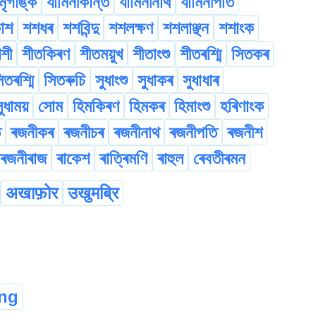
মৃগাঙ্ক
যামিনীকান্ত
যামিনীনাথ
যামিনীপতি
কাশ
শশধৰ
শশবিন্দু
শশলক্ষণ
শশলাঞ্ছন
শশাংক
শী
শীতকিৰণ
শীতময়ুখ
শীতাংশু
শীতৰশ্মি
সিতকৰ
িতৰশ্মি
সিতৰুচি
সুধাংশু
সুধাকৰ
সুধাধাৰ
ুধাময়
সোম
হিমকিৰণ
হিমকৰ
হিমাংশু
হৰিণাংক
ত
ৰজনীকৰ
ৰজনীচৰ
ৰজনীনাথ
ৰজনীপতি
ৰজনীশ
ৰজনীৰাজ
ৰাকেশ
ৰাত্ৰিমণি
ৰাহুল
ৰেবতীৰমন
अखाफ़ोर
उखुमब्रि
ong