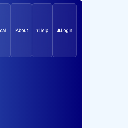
cal
ℹ️
About
❓
Help
👤
Login