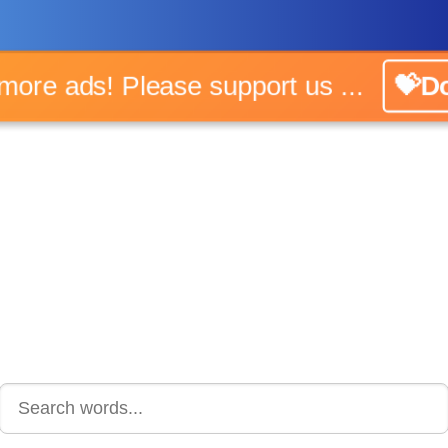
o more ads! Please support us ...
💝Do