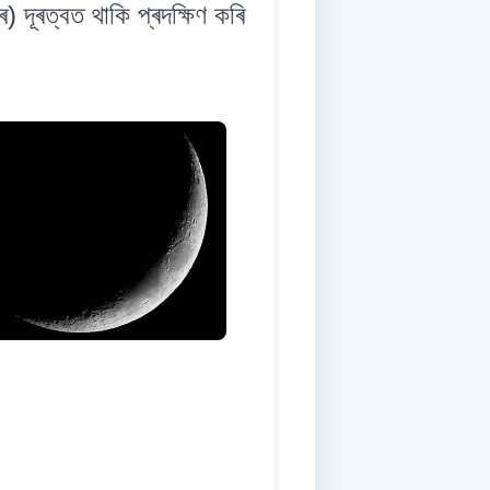
ূৰত্বত থাকি প্ৰদক্ষিণ কৰি