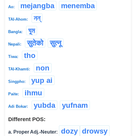
mejangba
menemba
Ao:
নন্
TAI-Ahom:
ঘুম
Bangla:
सुतेको
सुत्नू
Nepali:
tho
Tiwa:
non
TAI-Khamti:
yup ai
Singpho:
ihmu
Paite:
yubda
yufnam
Adi Bokar:
Different POS:
dozy
drowsy
a. Proper Adj.-Neuter: