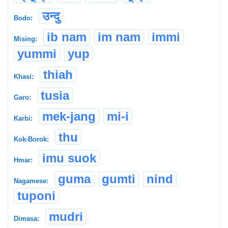
उन्दु
Bodo:
ib nam
im nam
immi
Mising:
yummi
yup
thiah
Khasi:
tusia
Garo:
mek-jang
mi-i
Karbi:
thu
Kok-Borok:
imu suok
Hmar:
guma
gumti
nind
Nagamese:
tuponi
mudri
Dimasa: