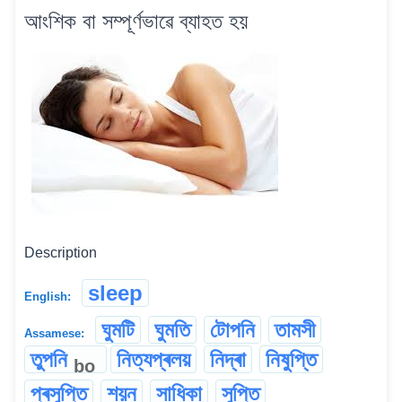
আংশিক বা সম্পূৰ্ণভাৱে ব্যাহত হয়
Description
sleep
English:
ঘুমটি
ঘুমতি
টোপনি
তামসী
Assamese:
তুপনি
নিত্যপ্ৰলয়
নিদ্ৰা
নিষুপ্তি
bo
প্ৰসুপ্তি
শয়ন
সাধিকা
সুপ্তি