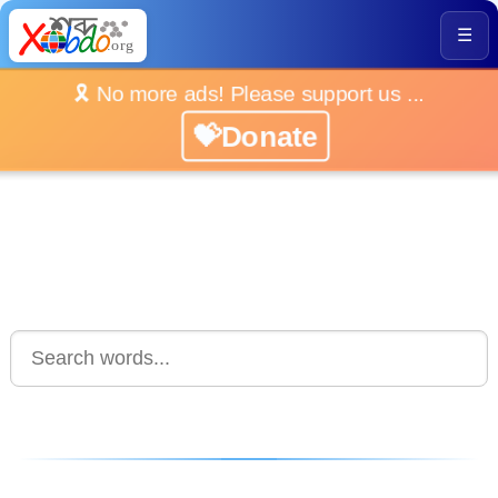
☰
🎗️ No more ads! Please support us ...
💝Donate