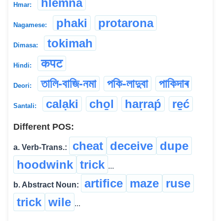
hlemna
Hmar:
phaki
protarona
Nagamese:
tokimah
Dimasa:
कपट
Hindi:
তালি-বাজি-নমা
পকি-লাদুবা
পাকিদাৰ
Deori:
calạki
cho̱l
haṛraṕ
re̱ć
Santali:
Different POS:
cheat
deceive
dupe
a. Verb-Trans.:
hoodwink
trick
...
artifice
maze
ruse
b. Abstract Noun:
trick
wile
...