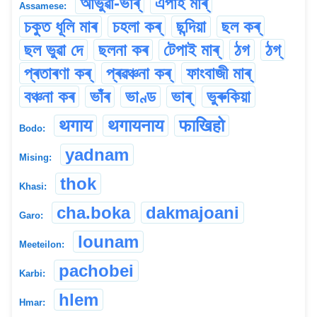
আভুৱা-ভাঁৰ্
এপাহ মাৰ্
Assamese:
চকুত ধূলি মাৰ
চহলা কৰ্
ছন্দিয়া
ছল কৰ্
ছল ভুৱা দে
ছলনা কৰ
টেপাই মাৰ্
ঠগ
ঠগ্
প্ৰতাৰণা কৰ্
প্ৰৱঞ্চনা কৰ্
ফাংবাজী মাৰ্
বঞ্চনা কৰ
ভাঁৰ
ভাণ্ড
ভাৰ্
ভুৰুকিয়া
थगाय
थगायनाय
फाखिहो
Bodo:
yadnam
Mising:
thok
Khasi:
cha.boka
dakmajoani
Garo:
lounam
Meeteilon:
pachobei
Karbi:
hlem
Hmar: