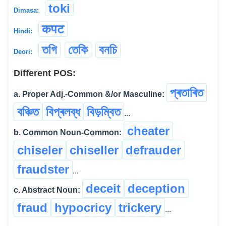
toki
Dimasa:
कपट
Hindi:
তগি
তেকি
বনচি
Deori:
Different POS:
প্ৰতাৰিত
a. Proper Adj.-Common &/or Masculine:
বঞ্চিত
বিপ্ৰলব্ধ
বিড়ম্বিত
...
cheater
b. Common Noun-Common:
chiseler
chiseller
defrauder
fraudster
...
deceit
deception
c. Abstract Noun:
fraud
hypocricy
trickery
...