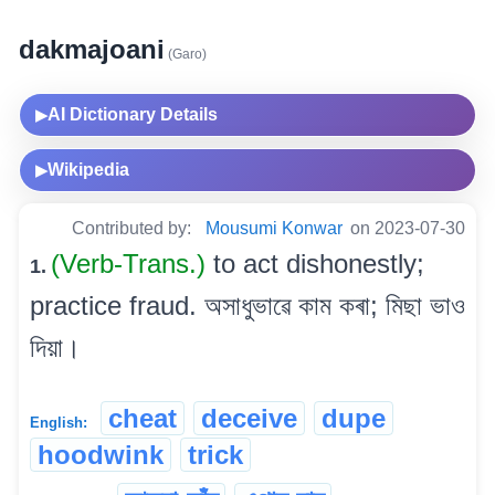
dakmajoani
(Garo)
AI Dictionary Details
▶
Wikipedia
▶
Contributed by:
Mousumi Konwar
on 2023-07-30
(Verb-Trans.)
to act dishonestly;
1.
practice fraud. অসাধুভাৱে কাম কৰা; মিছা ভাও
দিয়া।
cheat
deceive
dupe
English:
hoodwink
trick