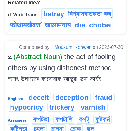
Related Idea:
betray
বিশ্বাসঘাতকতা কৰ্
d. Verb-Trans.:
फोथायखेबस` खालामनाय
die
chobei
...
Contributed by:
Mousumi Konwar
on 2023-07-30
(Abstract Noun)
the act of fooling
2.
others by using dishonest method
অসৎ উপায়েৰে কাৰোবাক আভুৱা ভৰা কাৰ্য্য
deceit
deception
fraud
English:
hypocricy
trickery
varnish
কপটতা
কপটালি
কপট্
কূটকৰ্ম
Assamese:
কূটিলতা
চহলা
চালনা
চোক
ছল