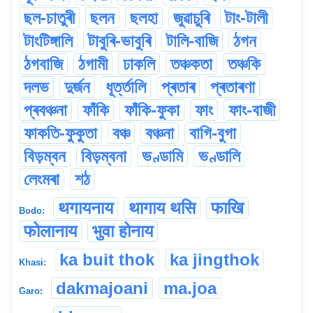
ছল-চাতুৰী
ছলন
ছলহা
জুৱাচুৰি
টাং-টালী
টাংটিঙ্গালি
টাবুৰি-ভাবুৰি
টালি-বাজি
ঠগন
ঠগবাজি
ঠগামী
ঢাকলি
তঞ্চকতা
তঞ্চকি
দলভ
দুৰ্জন
ধূৰ্ত্তালি
প্ৰতাৰ
প্ৰতাৰণা
প্ৰবঞ্চনা
ফাঁকি
ফাঁকি-ফুকা
ফাং
ফাং-বাজী
ফাকতি-ফুকুতা
বঞ্চ
বঞ্চনা
বাগি-বুগা
বিড়ম্বন
বিড়ম্বনা
ভণ্ডামি
ভণ্ডালি
লেংমৰা
শঠ
थगायनाय
थागाय थसि
फाखि
Bodo:
फोलानाय
भुवा होनाय
ka buit thok
ka jingthok
Khasi:
dakmajoani
ma.joa
Garo: