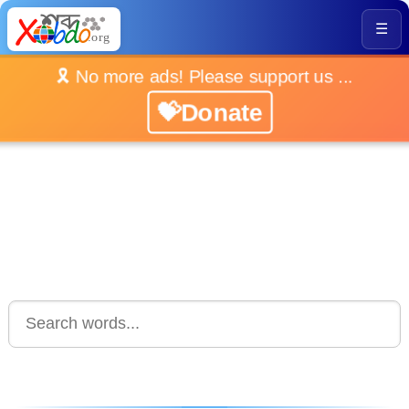
☰
🎗️ No more ads! Please support us ...
💝Donate