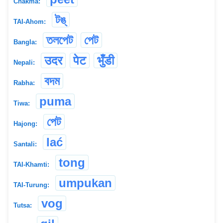
Chakma:
টঙ্
TAI-Ahom:
তলপেট
পেট
Bangla:
उदर
पेट
भुँडी
Nepali:
বদম
Rabha:
puma
Tiwa:
পেট
Hajong:
lać
Santali:
tong
TAI-Khamti:
umpukan
TAI-Turung:
vog
Tutsa: