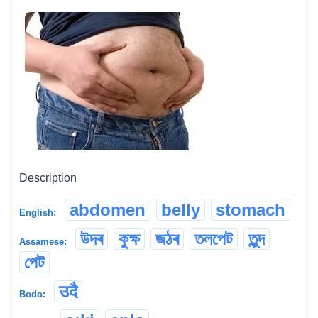
Description
abdomen
belly
stomach
English:
উদৰ
কুক্ষ
জঠৰ
তলপেট
তুন্দ
Assamese:
পেট
उदै
Bodo: