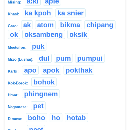
a:ki
aple
Mising:
ka kpoh
ka snier
Khasi:
ak
atom
bikma
chipang
Garo:
ok
oksambeng
oksik
puk
Meeteilon:
dul
pum
pumpui
Mizo (Lushai):
apo
apok
pokthak
Karbi:
bohok
Kok-Borok:
phingnem
Hmar:
pet
Nagamese:
boho
ho
hotab
Dimasa:
peet