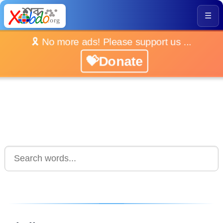
☰
🎗️ No more ads! Please support us ...
💝Donate