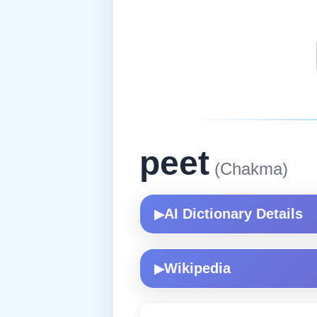
peet
(Chakma)
AI Dictionary Details
▶
Wikipedia
▶