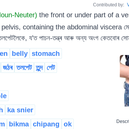
Contributed by:
 Noun-Neuter)
the front or under part of a v
elvis, containing the abdominal viscera মেৰুদণ্
া তলপেটলৈকে, য’ত পাচন-তন্ত্ৰ আৰু অন্য অংগ কেতবোৰ সো
en
belly
stomach
জঠৰ
তলপেট
তুন্দ
পেট
le
h
ka snier
Descr
om
bikma
chipang
ok