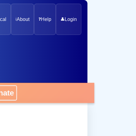
cal
ℹ️
About
❓
Help
👤
Login
nate