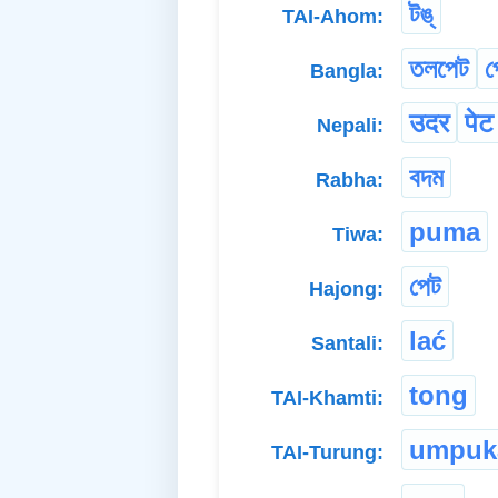
টঙ্
TAI-Ahom:
তলপেট
প
Bangla:
उदर
पेट
Nepali:
বদম
Rabha:
puma
Tiwa:
পেট
Hajong:
lać
Santali:
tong
TAI-Khamti:
umpuk
TAI-Turung: