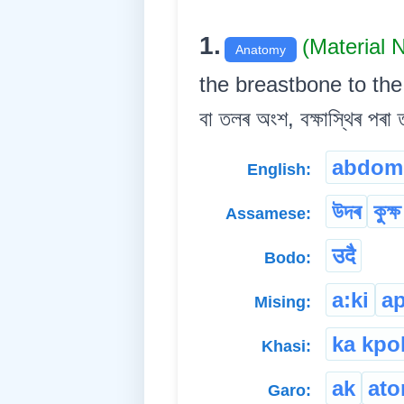
1.
(Material
Anatomy
the breastbone to the p
বা তলৰ অংশ, বক্ষাস্থিৰ পৰ
abdom
English:
উদৰ
কুক্ষ
Assamese:
उदै
Bodo:
a:ki
ap
Mising:
ka kpo
Khasi:
ak
at
Garo: