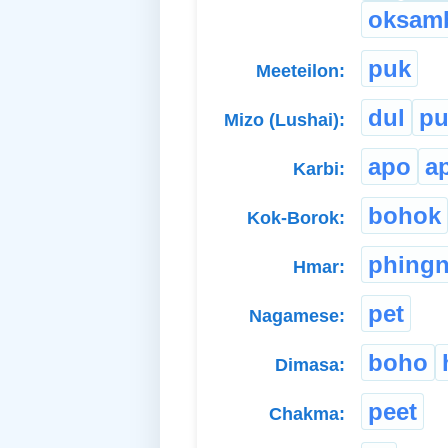
oksam
puk
Meeteilon:
dul
p
Mizo (Lushai):
apo
a
Karbi:
bohok
Kok-Borok:
phing
Hmar:
pet
Nagamese:
boho
Dimasa:
peet
Chakma: