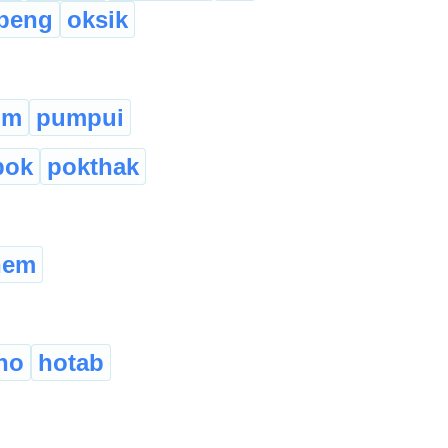
beng
oksik
um
pumpui
pok
pokthak
nem
ho
hotab