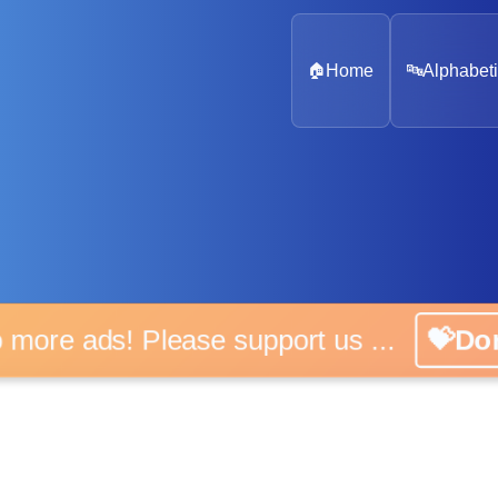
🏠
Home
🔤
Alphabeti
o more ads! Please support us ...
💝Do