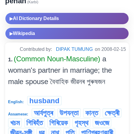
penan
(Karbi)
AI Dictionary Details
▶
Wikipedia
▶
Contributed by:
DIPAK TUMUNG
on 2008-02-15
(Common Noun-Masculine)
a
1.
woman's partner in marriage; the
male spouse বৈবাহিক জীৱনৰ পুৰুষজন
husband
English:
আৰ্যপুত্ৰ
উপযন্তা
কান্ত
ক্ষেত্ৰী
Assamese:
খচম
গিৰিহঁত
গিৰিয়েক
গৃহস্থ
জওজে
জীৱন-সঙ্গী
ধৱ
নাথ
পতি
পাণিগ্ৰহণকাৰী