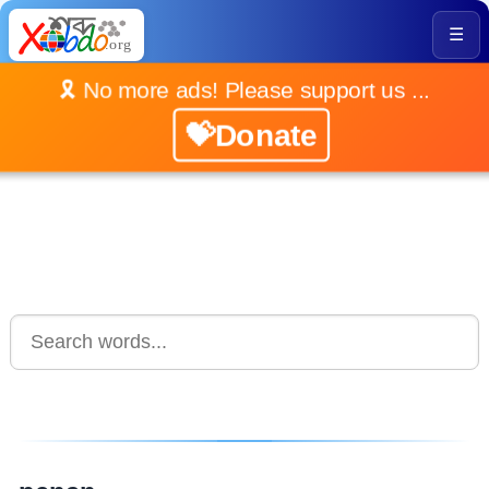
☰
🎗️ No more ads! Please support us ...
💝Donate