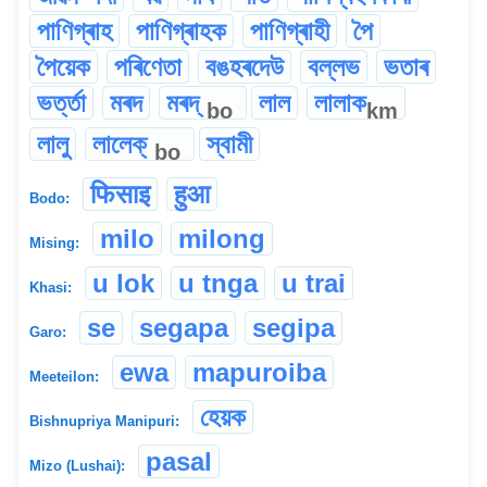
পাণিগ্ৰাহ
পাণিগ্ৰাহক
পাণিগ্ৰাহী
পৈ
পৈয়েক
পৰিণেতা
বঙহৰদেউ
বল্লভ
ভতাৰ
ভৰ্ত্তা
মৰদ
মৰদ্
লাল
লালাক
bo
km
লালু
লালেক্
স্বামী
bo
फिसाइ
हुआ
Bodo:
milo
milong
Mising:
u lok
u tnga
u trai
Khasi:
se
segapa
segipa
Garo:
ewa
mapuroiba
Meeteilon:
হেয়ক
Bishnupriya Manipuri:
pasal
Mizo (Lushai):