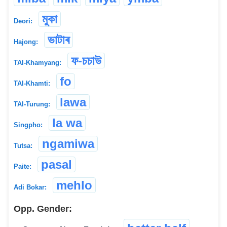
মুকা
Deori:
ভাটাৰ
Hajong:
ফ-চচাউ
TAI-Khamyang:
fo
TAI-Khamti:
lawa
TAI-Turung:
la wa
Singpho:
ngamiwa
Tutsa:
pasal
Paite:
mehlo
Adi Bokar:
Opp. Gender: