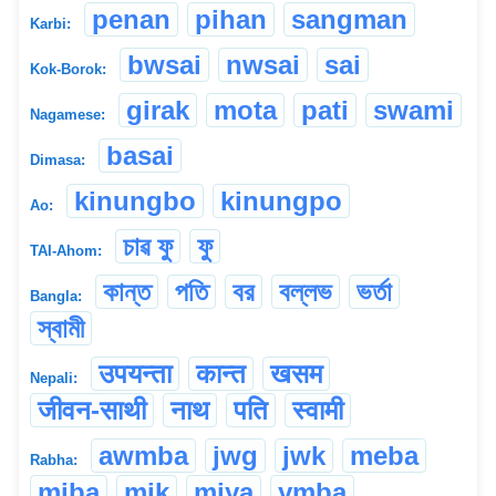
penan
pihan
sangman
Karbi:
bwsai
nwsai
sai
Kok-Borok:
girak
mota
pati
swami
Nagamese:
basai
Dimasa:
kinungbo
kinungpo
Ao:
চাৱ ফু
ফু
TAI-Ahom:
কান্ত
পতি
বর
বল্লভ
ভর্তা
Bangla:
স্বামী
उपयन्ता
कान्त
खसम
Nepali:
जीवन-साथी
नाथ
पति
स्वामी
awmba
jwg
jwk
meba
Rabha:
miba
mik
miya
ymba