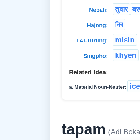
तुषार
ब
Nepali:
নিৰ
Hajong:
misin
TAI-Turung:
khyen
Singpho:
Related Idea:
ice
a. Material Noun-Neuter:
tapam
(Adi Boka