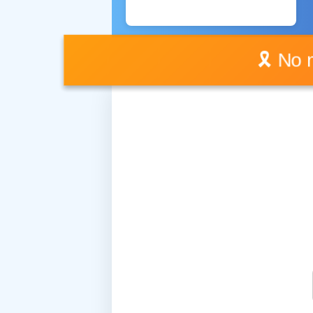
🎗️ No