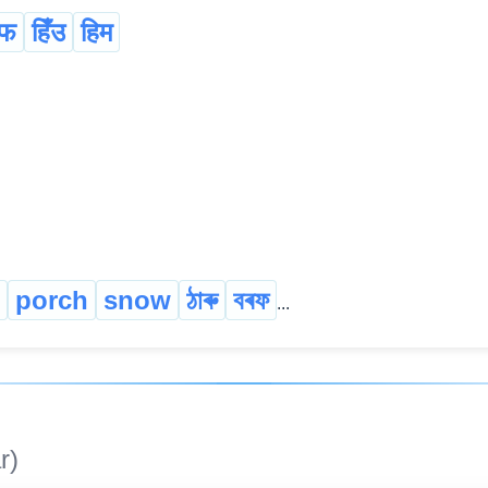
रफ
हिँउ
हिम
porch
snow
ঠাৰু
বৰফ
...
r)