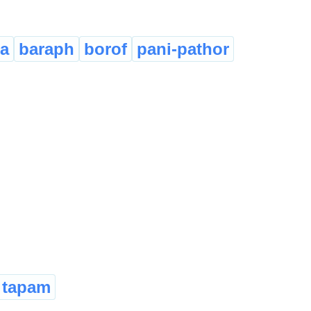
a
baraph
borof
pani-pathor
tapam