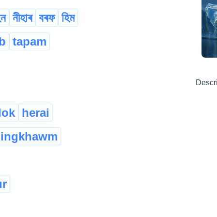
িন
নীহাৰ
বৰফ
হিম
b
tapam
Descr
lok
herai
tlingkhawm
ur