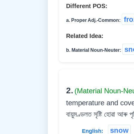
Different POS:
fr
a. Proper Adj.-Common:
Related Idea:
sn
b. Material Noun-Neuter:
2.
(Material Noun-Ne
temperature and covers t
বায়ুমণ্ডলত সৃষ্টি হোৱা আৰু প
snow
English: