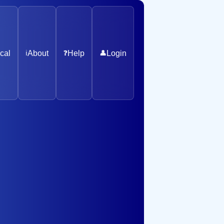
cal
ℹ️
About
❓
Help
👤
Login