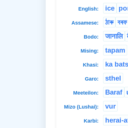
ice
po
English:
ঠাৰু
বৰফ
Assamese:
जानालि
Bodo:
tapam
Mising:
ka bat
Khasi:
sthel
Garo:
Baraf
Meeteilon:
vur
Mizo (Lushai):
herai-
Karbi: