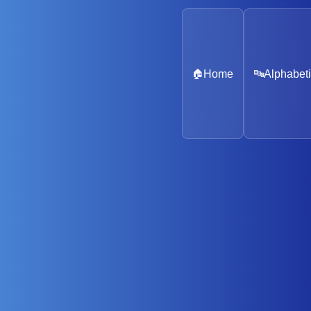
🏠
Home
🔤
Alphabeti