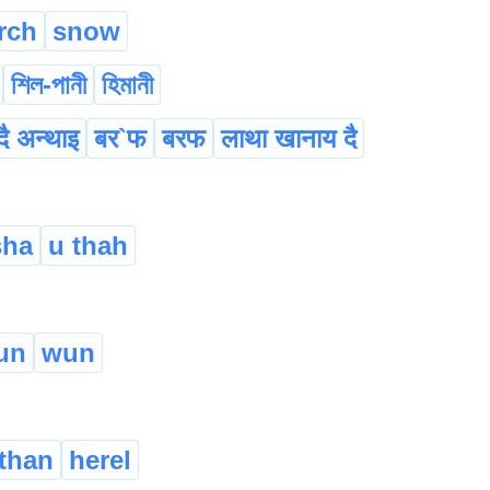
rch
snow
শিল-পানী
হিমানী
दै अन्थाइ
बर`फ
बरफ
लाथा खानाय दै
sha
u thah
un
wun
athan
herel