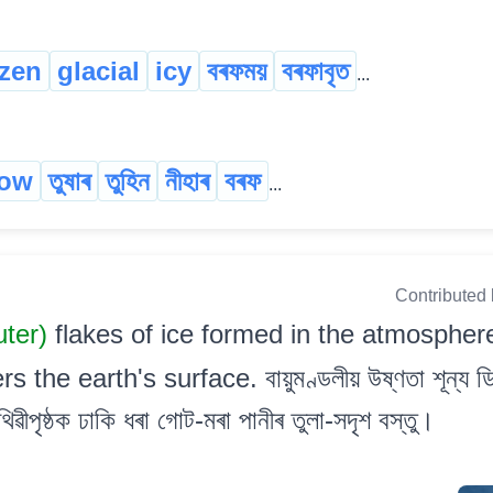
ozen
glacial
icy
বৰফময়
বৰফাবৃত
...
ow
তুষাৰ
তুহিন
নীহাৰ
বৰফ
...
Contributed
uter)
flakes of ice formed in the atmospher
he earth's surface. বায়ুমণ্ডলীয় উষ্ণতা শূন্য ডিগ
ৃথিৱীপৃষ্ঠক ঢাকি ধৰা গোট-মৰা পানীৰ তুলা-সদৃশ বস্তু।