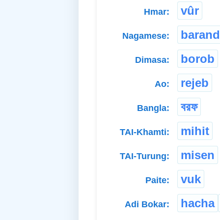
vûr
Hmar:
barand
Nagamese:
borob
Dimasa:
rejeb
Ao:
বরফ
Bangla:
mihit
TAI-Khamti:
misen
TAI-Turung:
vuk
Paite:
hacha
Adi Bokar: