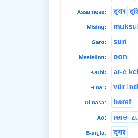
তুষাৰ
তুহ
Assamese:
muksu
Mising:
suri
Garo:
oon
Meeteilon:
ar-e ke
Karbi:
vûr in
Hmar:
baraf
Dimasa:
rere
z
Ao:
তুষার
Bangla: