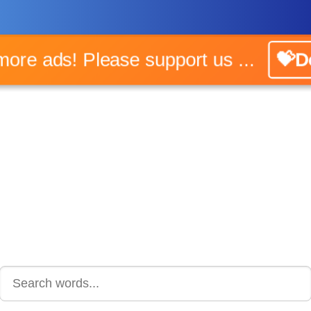
 more ads! Please support us ...
💝D