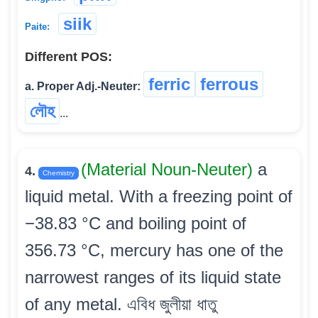
siik
Paite:
Different POS:
ferric
ferrous
a. Proper Adj.-Neuter:
লৌহ
...
(Material Noun-Neuter)
a
4.
Chemistry
liquid metal. With a freezing point of
−38.83 °C and boiling point of
356.73 °C, mercury has one of the
narrowest ranges of its liquid state
of any metal. এবিধ জুলীয়া ধাতু