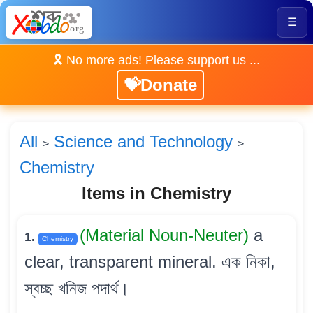
☰
🎗️ No more ads! Please support us ...
💝Donate
All
Science and Technology
>
>
Chemistry
Items in Chemistry
(Material Noun-Neuter)
a
1.
Chemistry
clear, transparent mineral. এক নিকা,
স্বচ্ছ খনিজ পদাৰ্থ।