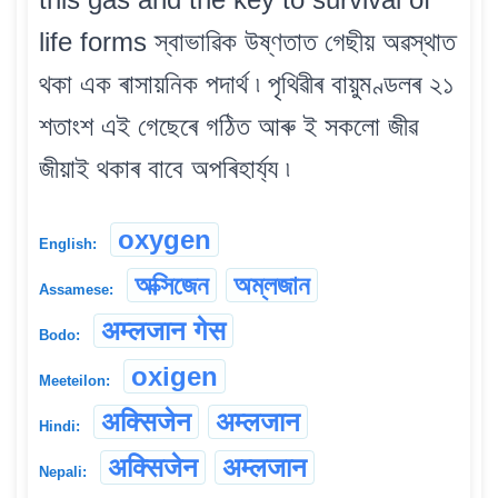
life forms স্বাভাৱিক উষ্ণতাত গেছীয় অৱস্থাত
থকা এক ৰাসায়নিক পদাৰ্থ ৷ পৃথিৱীৰ বায়ুমণ্ডলৰ ২১
শতাংশ এই গেছেৰে গঠিত আৰু ই সকলো জীৱ
জীয়াই থকাৰ বাবে অপৰিহাৰ্য্য ৷
oxygen
English:
অক্সিজেন
অম্লজান
Assamese:
अम्लजान गेस
Bodo:
oxigen
Meeteilon:
अक्सिजेन
अम्लजान
Hindi:
अक्सिजेन
अम्लजान
Nepali: