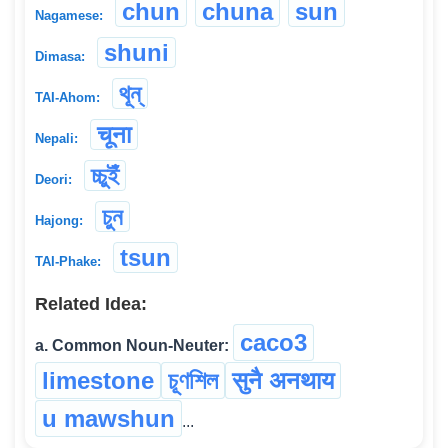
chun
chuna
sun
Nagamese:
shuni
Dimasa:
থূন্
TAI-Ahom:
चूना
Nepali:
চ্চুইঁ
Deori:
চুন
Hajong:
tsun
TAI-Phake:
Related Idea:
caco3
a. Common Noun-Neuter:
limestone
চূণশিল
सुनै अनथाय
u mawshun
...