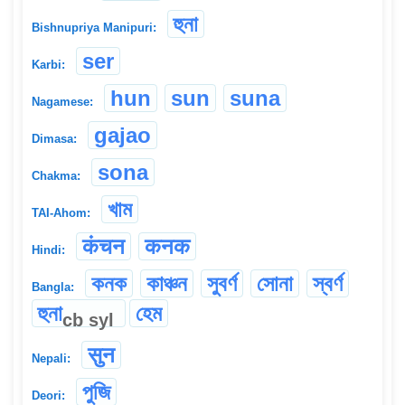
হুনা
Bishnupriya Manipuri:
ser
Karbi:
hun
sun
suna
Nagamese:
gajao
Dimasa:
sona
Chakma:
খাম
TAI-Ahom:
कंचन
कनक
Hindi:
কনক
কাঞ্চন
সুবর্ণ
সোনা
স্বর্ণ
Bangla:
হুনা
হেম
cb
syl
सुन
Nepali:
পুজি
Deori: