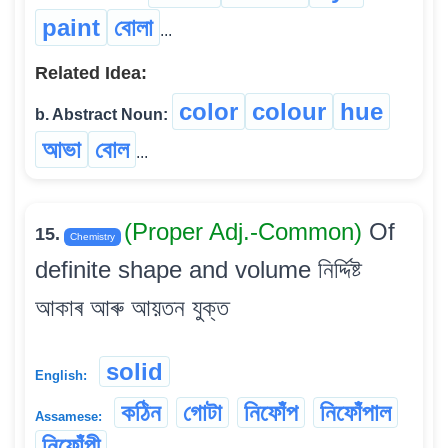
paint
বোলা
...
Related Idea:
color
colour
hue
b. Abstract Noun:
আভা
বোল
...
(Proper Adj.-Common)
Of
15.
Chemistry
definite shape and volume নিৰ্দ্দিষ্ট
আকাৰ আৰু আয়তন যুক্ত
solid
English:
কঠিন
গোটা
নিফোঁপ
নিফোঁপাল
Assamese:
নিফোঁপী