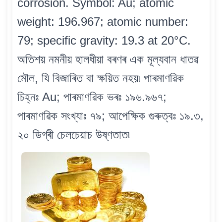
corrosion. Symbol: Au; atomic
weight: 196.967; atomic number:
79; specific gravity: 19.3 at 20°C.
অতিশয় নমনীয় হালধীয়া বৰণৰ এক মূল্যবান ধাতৱ
মৌল, যি বিজাৰিত বা ক্ষয়িত নহয়৷ পাৰমাণৱিক
চিহ্নঃ Au; পাৰমাণৱিক ভৰঃ ১৯৬.৯৬৭;
পাৰমাণৱিক সংখ্যাঃ ৭৯; আপেক্ষিক গুৰুত্বঃ ১৯.৩,
২০ ডিগ্ৰী চেলচেয়াচ উষ্ণতাত৷