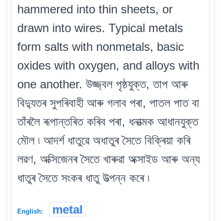
hammered into thin sheets, or
drawn into wires. Typical metals
form salts with nonmetals, basic
oxides with oxygen, and alloys with
one another. উজ্জ্বল পৃষ্ঠযুক্ত, তাপ আৰু
বিদ্যুতৰ সুপৰিবাহী আৰু গলাব পৰা, পাতল পাত বা
তাঁৰলৈ ৰূপান্তৰিত কৰিব পৰা, ধনাত্মক আধানযুক্ত
মৌল ৷ আদৰ্শ ধাতুৱে অধাতুৰ সৈতে বিক্ৰিয়া কৰি
লৱণ, অক্সিজেনৰ সৈতে খাৰুৱা অক্সাইড আৰু অন্য
ধাতুৰ সৈতে সংকৰ ধাতু উত্পন্ন কৰে ৷
metal
English: