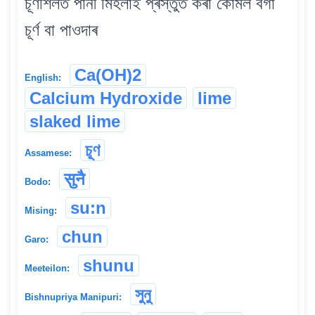
চূণশিলত পানী মিহলাই প্ৰস্তুত কৰা কোমল বগা
চূৰ্ণ বা পাওদাৰ
Ca(OH)2
English:
Calcium Hydroxide
lime
slaked lime
চূণ
Assamese:
सुनै
Bodo:
su:n
Mising:
chun
Garo:
shunu
Meeteilon:
সুনু
Bishnupriya Manipuri: