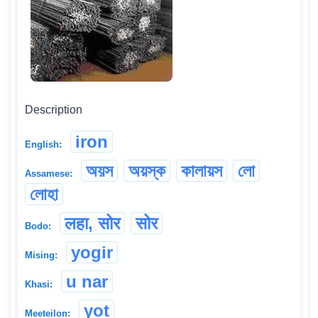
Description
iron
English:
অয়স
অয়স্ক
কালায়স
লো
Assamese:
লোহা
लहा, सोर
सोर
Bodo:
yogir
Mising:
u nar
Khasi:
yot
Meeteilon: