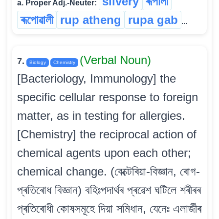
silvery
ৰূপালী
a. Proper Adj.-Neuter:
ৰূপোৱালী
rup atheng
rupa gab
...
(Verbal Noun)
7.
Biology
Chemistry
[Bacteriology, Immunology] the
specific cellular response to foreign
matter, as in testing for allergies.
[Chemistry] the reciprocal action of
chemical agents upon each other;
chemical change. (বেক্টেৰিয়া-বিজ্ঞান, ৰোগ-
প্ৰতিৰোধ বিজ্ঞান) বহিঃপদাৰ্থৰ প্ৰৱেশ ঘটিলে শৰীৰৰ
প্ৰতিৰোধী কোষসমূহে দিয়া সমিধান, যেনেঃ এলাৰ্জীৰ