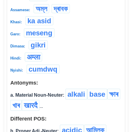
অম্ল
দ্ৰাবক
Assamese:
ka asid
Khasi:
meseng
Garo:
gikri
Dimasa:
अम्ला
Hindi:
cumdwq
Nyishi:
Antonyms:
alkali
base
ক্ষাৰ
a. Material Noun-Neuter:
খাৰ
खारदै
...
Different POS:
acidic
আম্লিক
b. Proper Adj.-Neuter: