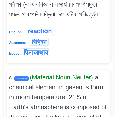
পৰীক্ষা (ৰসায়ন বিজ্ঞান) ৰাসায়নিক পদাৰ্থসমূহৰ
মাজত পাৰস্পৰিক ক্ৰিয়া; ৰাসায়নিক পৰিৱৰ্ত্তন
reaction
English:
বিক্ৰিয়া
Assamese:
फिनजाथाय
Bodo:
(Material Noun-Neuter)
a
8.
Chemistry
chemical element in gaseous form
in room temperature. 21% of
Earth's atmosphere is composed of
this gas and the key to survival of