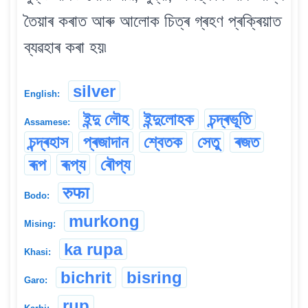
তৈয়াৰ কৰাত আৰু আলোক চিত্ৰ গ্ৰহণ প্ৰক্ৰিয়াত
ব্যৱহাৰ কৰা হয়৷
silver
English:
ইন্দু লৌহ
ইন্দুলোহক
চন্দ্ৰভূতি
Assamese:
চন্দ্ৰহাস
প্ৰজাদান
শ্বেতক
সেতু
ৰজত
ৰূপ
ৰূপ্য
ৰৌপ্য
रुफा
Bodo:
murkong
Mising:
ka rupa
Khasi:
bichrit
bisring
Garo:
rup