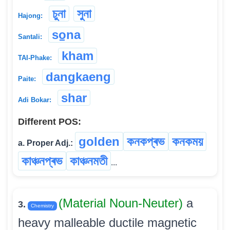
চুনা
সুনা
Hajong:
so̠na
Santali:
kham
TAI-Phake:
dangkaeng
Paite:
shar
Adi Bokar:
Different POS:
golden
কনকপ্ৰভ
কনকময়
a. Proper Adj.:
কাঞ্চনপ্ৰভ
কাঞ্চনমতী
...
(Material Noun-Neuter)
a
3.
Chemistry
heavy malleable ductile magnetic