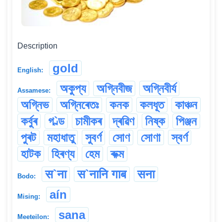
Description
gold
English:
অকুপ্য
অগ্নিবীজ
অগ্নিবীৰ্য
Assamese:
অগ্নিভ
অগ্নিৰেতঃ
কনক
কলধূত
কাঞ্চন
কৰ্বুৰ
গ`ল্ড
চামীকৰ
দ্ৰৱিণ
নিষ্ক
পিঞ্জন
পুৰট
মহাধাতু
সুবৰ্ণ
সোণ
সোণা
স্বৰ্ণ
হাটক
হিৰণ্য
হেম
ৰুক্ম
स`ना
स`नानि गाब
सना
Bodo:
aín
Mising:
sana
Meeteilon: