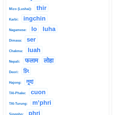
thir
Mizo (Lushai):
ingchin
Karbi:
lo
luha
Nagamese:
ser
Dimasa:
luah
Chakma:
फलाम
लोहा
Nepali:
চিং
Deori:
লুহা
Hajong:
cuon
TAI-Phake:
m’phri
TAI-Turung:
phri
Singpho: