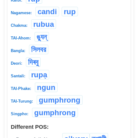
Karbi:
candi
rup
Nagamese:
rubua
Chakma:
ঙ্যুন্
TAI-Ahom:
সিলবর
Bangla:
দিৰবু
Deori:
rupạ
Santali:
ngun
TAI-Phake:
gumphrong
TAI-Turung:
gumphrong
Singpho:
Different POS: