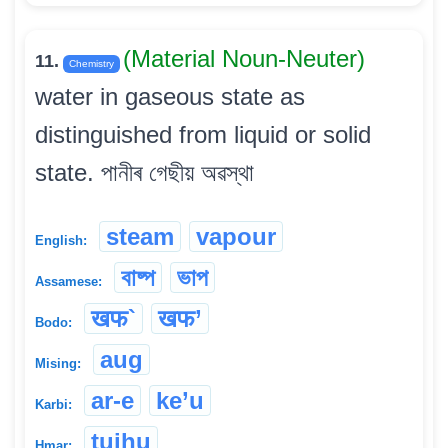
(Material Noun-Neuter)
11.
Chemistry
water in gaseous state as
distinguished from liquid or solid
state. পানীৰ গেছীয় অৱস্থা
steam
vapour
English:
বাষ্প
ভাপ
Assamese:
खफ`
खफ’
Bodo:
aug
Mising:
ar-e
ke’u
Karbi:
tuihu
Hmar: