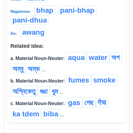
bhap
pani-bhap
Nagamese:
pani-dhua
awang
Ao:
Related Idea:
aqua
water
অপ
a. Material Noun-Neuter:
অম্বু
অম্ভ
...
fumes
smoke
b. Material Noun-Neuter:
অগ্নিকেতু
ধঙা
ধুম
...
gas
গেছ
गेच
c. Material Noun-Neuter:
ka tdem
biba
...