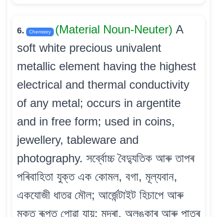
(Material Noun-Neuter)
A
6.
Chemistry
soft white precious univalent
metallic element having the highest
electrical and thermal conductivity
of any metal; occurs in argentite
and in free form; used in coins,
jewellery, tableware and
photography. সৰ্ব্বোচ্চ বৈদ্যুতিক আৰু তাপৰ
পৰিবাহিতা যুক্ত এক কোমল, বগা, মূল্যবান,
একযোজী ধাতৱ মৌল; আৰ্জেন্টাইট হিচাপে আৰু
মুক্ত ৰূপত পোৱা যায়; মুদ্ৰা, অলঙ্কাৰ আৰু পাত্ৰ