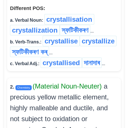
Different POS:
crystallisation
a. Verbal Noun:
crystallization
স্ফটিকীকৰণ
...
crystallise
crystallize
b. Verb-Trans.:
স্ফটিকীকৰণ কৰ্
...
crystallised
দানাদাৰ
c. Verbal Adj.:
...
(Material Noun-Neuter)
a
2.
Chemistry
precious yellow metallic element,
highly malleable and ductile, and
not subject to oxidation or