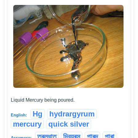
Liquid Mercury being poured.
Hg
hydrargyrum
English:
mercury
quick silver
তৰলধাতু
দিব্যৰস
পাৰদ
পাৰা
Assamese: